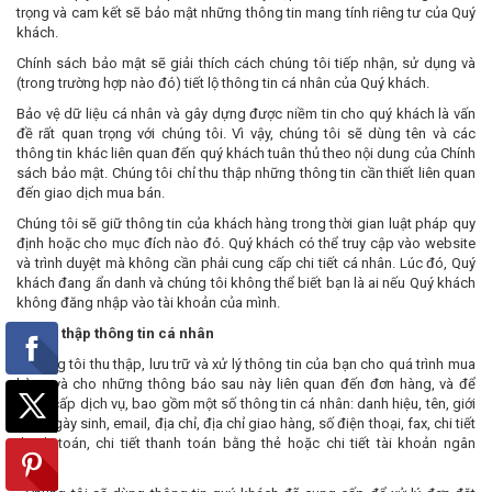
trọng và cam kết sẽ bảo mật những thông tin mang tính riêng tư của Quý
khách.
Chính sách bảo mật sẽ giải thích cách chúng tôi tiếp nhận, sử dụng và
(trong trường hợp nào đó) tiết lộ thông tin cá nhân của Quý khách.
Bảo vệ dữ liệu cá nhân và gây dựng được niềm tin cho quý khách là vấn
đề rất quan trọng với chúng tôi. Vì vậy, chúng tôi sẽ dùng tên và các
thông tin khác liên quan đến quý khách tuân thủ theo nội dung của Chính
sách bảo mật. Chúng tôi chỉ thu thập những thông tin cần thiết liên quan
đến giao dịch mua bán.
Chúng tôi sẽ giữ thông tin của khách hàng trong thời gian luật pháp quy
định hoặc cho mục đích nào đó. Quý khách có thể truy cập vào website
và trình duyệt mà không cần phải cung cấp chi tiết cá nhân. Lúc đó, Quý
khách đang ẩn danh và chúng tôi không thể biết bạn là ai nếu Quý khách
không đăng nhập vào tài khoản của mình.
1. Thu thập thông tin cá nhân
- Chúng tôi thu thập, lưu trữ và xử lý thông tin của bạn cho quá trình mua
hàng và cho những thông báo sau này liên quan đến đơn hàng, và để
cung cấp dịch vụ, bao gồm một số thông tin cá nhân: danh hiệu, tên, giới
tính, ngày sinh, email, địa chỉ, địa chỉ giao hàng, số điện thoại, fax, chi tiết
thanh toán, chi tiết thanh toán bằng thẻ hoặc chi tiết tài khoản ngân
hàng.