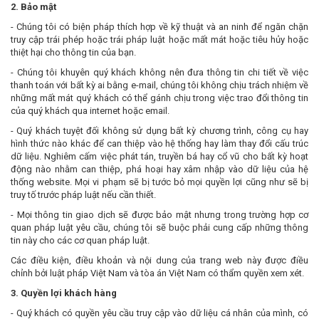
2. Bảo mật
- Chúng tôi có biện pháp thích hợp về kỹ thuật và an ninh để ngăn chặn
truy cập trái phép hoặc trái pháp luật hoặc mất mát hoặc tiêu hủy hoặc
thiệt hại cho thông tin của bạn.
- Chúng tôi khuyên quý khách không nên đưa thông tin chi tiết về việc
thanh toán với bất kỳ ai bằng e-mail, chúng tôi không chịu trách nhiệm về
những mất mát quý khách có thể gánh chịu trong việc trao đổi thông tin
của quý khách qua internet hoặc email.
- Quý khách tuyệt đối không sử dụng bất kỳ chương trình, công cụ hay
hình thức nào khác để can thiệp vào hệ thống hay làm thay đổi cấu trúc
dữ liệu. Nghiêm cấm việc phát tán, truyền bá hay cổ vũ cho bất kỳ hoạt
động nào nhằm can thiệp, phá hoại hay xâm nhập vào dữ liệu của hệ
thống website. Mọi vi phạm sẽ bị tước bỏ mọi quyền lợi cũng như sẽ bị
truy tố trước pháp luật nếu cần thiết.
- Mọi thông tin giao dịch sẽ được bảo mật nhưng trong trường hợp cơ
quan pháp luật yêu cầu, chúng tôi sẽ buộc phải cung cấp những thông
tin này cho các cơ quan pháp luật.
Các điều kiện, điều khoản và nội dung của trang web này được điều
chỉnh bởi luật pháp Việt Nam và tòa án Việt Nam có thẩm quyền xem xét.
3. Quyền lợi khách hàng
- Quý khách có quyền yêu cầu truy cập vào dữ liệu cá nhân của mình, có