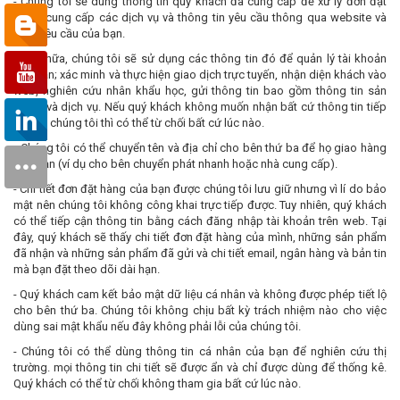
- Chúng tôi sẽ dùng thông tin quý khách đã cung cấp để xử lý đơn đặt
hàng, cung cấp các dịch vụ và thông tin yêu cầu thông qua website và
theo yêu cầu của bạn.
- Hơn nữa, chúng tôi sẽ sử dụng các thông tin đó để quản lý tài khoản
của bạn; xác minh và thực hiện giao dịch trực tuyến, nhận diện khách vào
web, nghiên cứu nhân khẩu học, gửi thông tin bao gồm thông tin sản
phẩm và dịch vụ. Nếu quý khách không muốn nhận bất cứ thông tin tiếp
thị của chúng tôi thì có thể từ chối bất cứ lúc nào.
- Chúng tôi có thể chuyển tên và địa chỉ cho bên thứ ba để họ giao hàng
cho bạn (ví dụ cho bên chuyển phát nhanh hoặc nhà cung cấp).
- Chi tiết đơn đặt hàng của bạn được chúng tôi lưu giữ nhưng vì lí do bảo
mật nên chúng tôi không công khai trực tiếp được. Tuy nhiên, quý khách
có thể tiếp cận thông tin bằng cách đăng nhập tài khoản trên web. Tại
đây, quý khách sẽ thấy chi tiết đơn đặt hàng của mình, những sản phẩm
đã nhận và những sản phẩm đã gửi và chi tiết email, ngân hàng và bản tin
mà bạn đặt theo dõi dài hạn.
- Quý khách cam kết bảo mật dữ liệu cá nhân và không được phép tiết lộ
cho bên thứ ba. Chúng tôi không chịu bất kỳ trách nhiệm nào cho việc
dùng sai mật khẩu nếu đây không phải lỗi của chúng tôi.
- Chúng tôi có thể dùng thông tin cá nhân của bạn để nghiên cứu thị
trường. mọi thông tin chi tiết sẽ được ẩn và chỉ được dùng để thống kê.
Quý khách có thể từ chối không tham gia bất cứ lúc nào.