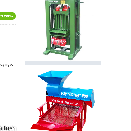
N HÀNG
cây ngô,
h toán