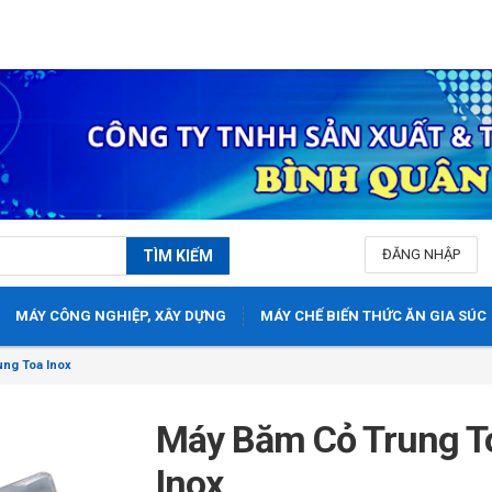
0
ĐĂNG NHẬP
TÌM KIẾM
MÁY CÔNG NGHIỆP, XÂY DỰNG
MÁY CHẾ BIẾN THỨC ĂN GIA SÚC
ng Toa Inox
Máy Băm Cỏ Trung T
Inox