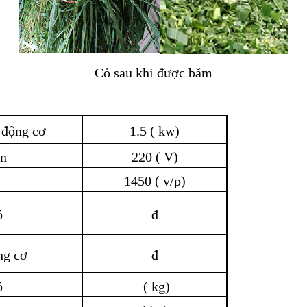
Cỏ sau khi được băm
 động cơ
1.5 ( kw)
ện
220 ( V)
1450 ( v/p)
ộ
đ
ng cơ
đ
ộ
( kg)