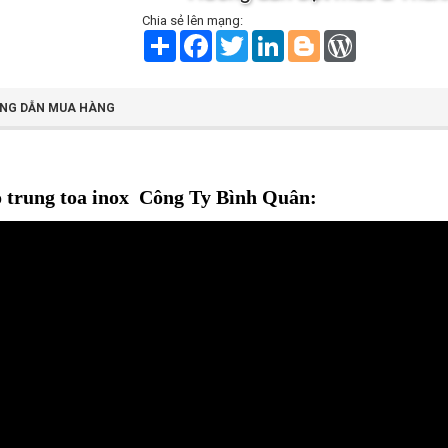
Chia sẻ lên mạng:
S
F
T
L
B
W
h
a
w
i
l
o
a
c
i
n
o
r
r
e
t
k
g
d
e
b
t
e
g
P
NG DẪN MUA HÀNG
o
e
d
e
r
o
r
I
r
e
k
n
s
s
ỏ trung toa inox Công Ty Bình Quân: