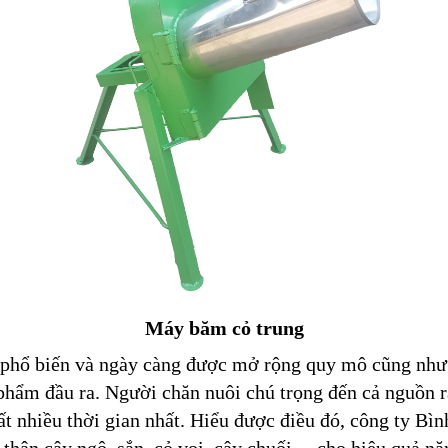
Máy băm cỏ trung
á phổ biến và ngày càng được mở rộng quy mô cũng như 
phẩm đầu ra. Người chăn nuôi chú trọng đến cả nguồn r
 mất nhiều thời gian nhất. Hiểu được điều đó, công ty B
, thân cây ngô, sắn, cỏ voi, cây chuối,…cho hiệu quả năn