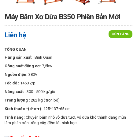
Máy Băm Xơ Dừa B350 Phiên Bản Mới
Liên hệ
CÒN HÀNG
TỔNG QUAN
Hãng sản xuất :
Bình Quân
Công suất động cơ:
7,5kw
Nguồn điện:
380V
Tốc độ :
1450 v/p
Năng suất :
300 - 500 kg/giờ
Trọng lượng :
282 kg ( trọn bộ)
Kích thước *(d*c*r):
125*137*65 cm
Tính năng:
Chuyên băm nhỏ vỏ dừa tươi, vỏ dừa khô thành dạng mùn
làm phân bón trồng cây, đệm lót sinh học..