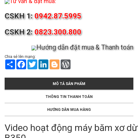
Tư vấn & đặt mua:
CSKH 1:
0942.87.5995
CSKH 2:
0823.300.800
Hướng dẫn đặt mua & Thanh toán
Chia sẻ lên mạng:
S
F
T
L
B
W
h
a
w
i
l
o
a
c
i
n
o
r
r
e
t
k
g
d
e
b
t
e
g
P
MÔ TẢ SẢN PHẨM
o
e
d
e
r
o
r
I
r
e
k
n
s
THÔNG TIN THANH TOÁN
s
HƯỚNG DẪN MUA HÀNG
Video hoạt động máy băm xơ d
B350