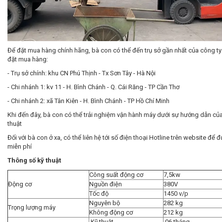
Để đặt mua hàng chính hãng, bà con có thể đến trụ sở gần nhất của công t
đặt mua hàng:
- Trụ sở chính: khu CN Phú Thịnh - Tx Sơn Tây - Hà Nội
- Chi nhánh 1: kv 11 - H. Bình Chánh - Q. Cái Răng - TP Cần Thơ
- Chi nhánh 2: xã Tân Kiên - H. Bình Chánh - TP Hồ Chí Minh
Khi đến đây, bà con có thể trải nghiệm vận hành máy dưới sự hướng dẫn của
thuật
Đối với bà con ở xa, có thể liên hệ tới số điện thoại Hotline trên website để 
miễn phí
Thông số kỹ thuật
Công suất động cơ
7,5kw
Động cơ
Nguồn điện
380V
Tốc độ
1450 v/p
Nguyên bộ
282 kg
Trọng lượng máy
Không động cơ
212 kg
Kỹ thuật
06 tháng