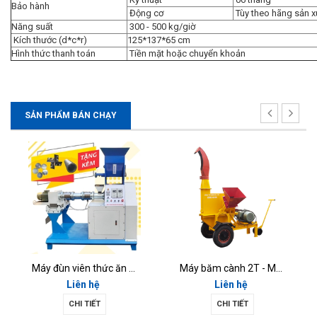
Bảo hành
Động cơ
Tùy theo hãng sản x
Năng suất
300 - 500 kg/giờ
Kích thước (d*c*r)
125*137*65 cm
Hình thức thanh toán
Tiền mặt hoặc chuyển khoản
SẢN PHẨM BÁN CHẠY
Máy đùn viên thức ăn chăn nuôi MĐV-02
Máy băm cành 2T - MBC2T
Liên hệ
Liên hệ
CHI TIẾT
CHI TIẾT