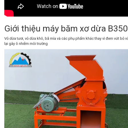
Giới thiệu máy băm xơ dừa B35
Vỏ dừa tươi, vỏ dừa khô, bã mía và các phụ phẩm khác thay vì đem vứt bỏ v
lại gây ô nhiễm môi trường