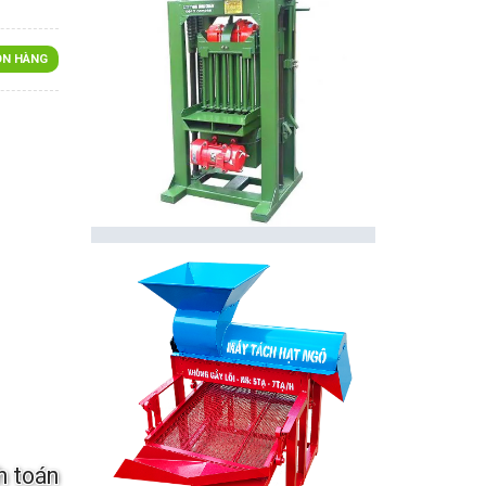
N HÀNG
h toán