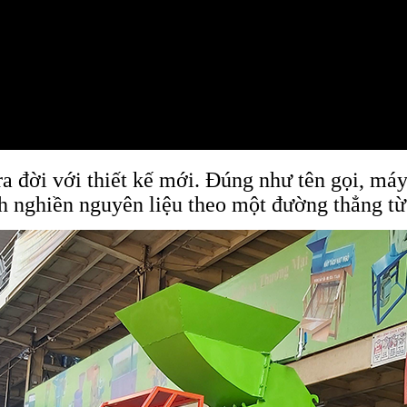
a đời với thiết kế mới. Đúng như tên gọi, máy
h nghiền nguyên liệu theo một đường thẳng từ