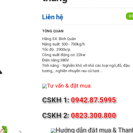
Liên hệ
CÒ
TỔNG QUAN
Hãng SX: Bình Quân
Năng suất: 500 - 700kg/h
Tốc độ : 2900v/p
Công suất động cơ: 22kw
Điện năng:380V
Tính năng: - Nghiền khô vỡ nhỏ các loại ngô,đỗ, đậu
tương,...nghiền nhuyễn rau củ tươi....
Tư vấn & đặt mua:
CSKH 1:
0942.87.5995
CSKH 2:
0823.300.800
Hướng dẫn đặt mua & Than