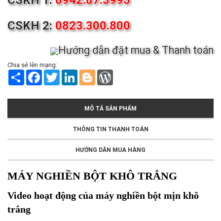
CSKH 1:
0942.87.5995
CSKH 2:
0823.300.800
Hướng dẫn đặt mua & Thanh toán
Chia sẻ lên mạng:
S
F
T
L
B
W
h
a
w
i
l
o
a
c
i
n
o
r
r
e
t
k
g
d
e
b
t
e
g
P
MÔ TẢ SẢN PHẨM
o
e
d
e
r
o
r
I
r
e
k
n
s
THÔNG TIN THANH TOÁN
s
HƯỚNG DẪN MUA HÀNG
MÁY NGHIỀN BỘT KHÔ TRẮNG
Video hoạt động của máy nghiền bột mịn khô
trắng