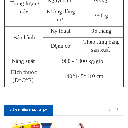
Nguyên bộ
399kg
Trọng lượng
máy
Không động
230kg
cơ
Kỹ thuật
06 tháng
Bảo hành
Theo từng hãng
Động cơ
sản xuất
Năng suất
900 - 1000 kg/giờ
Kích thước
140*145*110 cm
(D*C*R)
SẢN PHẨM BÁN CHẠY