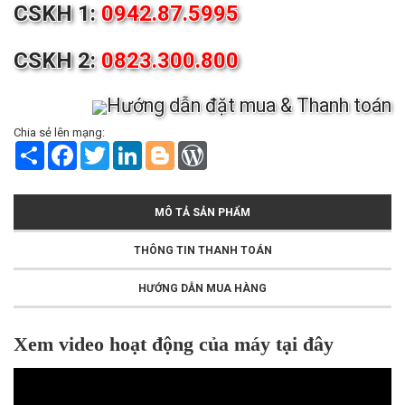
CSKH 1:
0942.87.5995
CSKH 2:
0823.300.800
Hướng dẫn đặt mua & Thanh toán
Chia sẻ lên mạng:
S
F
T
L
B
W
h
a
w
i
l
o
a
c
i
n
o
r
r
e
t
k
g
d
e
b
t
e
g
P
MÔ TẢ SẢN PHẨM
o
e
d
e
r
o
r
I
r
e
k
n
s
THÔNG TIN THANH TOÁN
s
HƯỚNG DẪN MUA HÀNG
Xem video hoạt động của máy tại đây