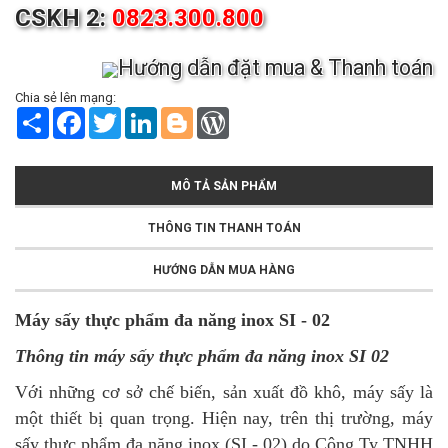
CSKH 2:
0823.300.800
Hướng dẫn đặt mua & Thanh toán
Chia sẻ lên mạng:
S
F
T
L
B
W
h
a
w
i
l
o
a
c
i
n
o
r
r
e
t
k
g
d
e
b
t
e
g
P
MÔ TẢ SẢN PHẨM
o
e
d
e
r
o
r
I
r
e
k
n
s
THÔNG TIN THANH TOÁN
s
HƯỚNG DẪN MUA HÀNG
Máy sấy thực phẩm đa năng inox SI - 02
Thông tin máy sấy thực phẩm đa năng inox SI 02
Với những cơ sở chế biến, sản xuất đồ khô, máy sấy là
một thiết bị quan trọng. Hiện nay, trên thị trường, máy
sấy thực phẩm đa năng inox (SI - 02) do Công Ty TNHH