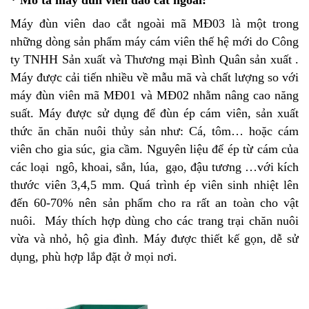
*
Mô tả máy đùn viên dao cắt ngoài:
Máy đùn viên dao cắt ngoài mã MĐ03 là một trong
những dòng sản phẩm máy cám viên thế hệ mới do Công
ty TNHH Sản xuất và Thương mại Bình Quân sản xuất .
Máy được cải tiến nhiều về mẫu mã và chất lượng so với
máy đùn viên mã MĐ01 và MĐ02 nhằm nâng cao năng
suất. Máy được sử dụng để đùn ép cám viên, sản xuất
thức ăn chăn nuôi thủy sản như: Cá, tôm… hoặc cám
viên cho gia súc, gia cầm. Nguyên liệu để ép từ cám của
các loại ngô, khoai, sắn, lúa, gạo, đậu tương …với kích
thước viên 3,4,5 mm. Quá trình ép viên sinh nhiệt lên
đến 60-70% nên sản phẩm cho ra rất an toàn cho vật
nuôi. Máy thích hợp dùng cho các trang trại chăn nuôi
vừa và nhỏ, hộ gia đình. Máy được thiết kế gọn, dễ sử
dụng, phù hợp lắp đặt ở mọi nơi.