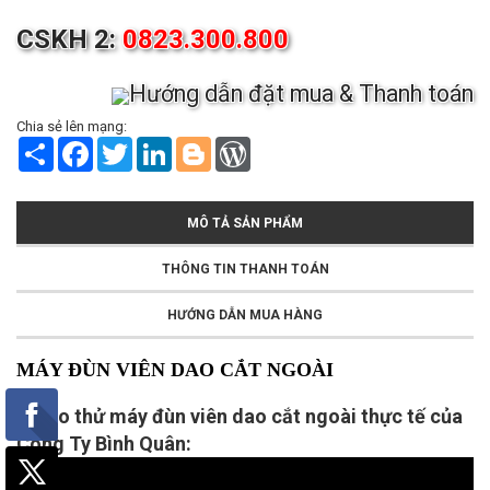
CSKH 2:
0823.300.800
Hướng dẫn đặt mua & Thanh toán
Chia sẻ lên mạng:
S
F
T
L
B
W
h
a
w
i
l
o
a
c
i
n
o
r
r
e
t
k
g
d
e
b
t
e
g
P
MÔ TẢ SẢN PHẨM
o
e
d
e
r
o
r
I
r
e
k
n
s
THÔNG TIN THANH TOÁN
s
HƯỚNG DẪN MUA HÀNG
M
ÁY ĐÙN VIÊN DAO CẮT NGOÀI
Video thử máy đùn viên dao cắt ngoài thực tế của
Công Ty Bình Quân: