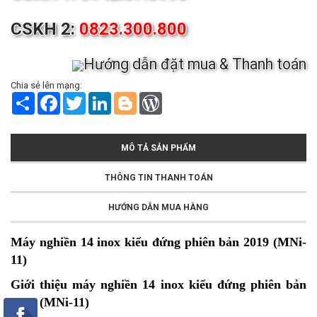
CSKH 2:
0823.300.800
Hướng dẫn đặt mua & Thanh toán
Chia sẻ lên mạng:
S
F
T
L
B
W
h
a
w
i
l
o
a
c
i
n
o
r
r
e
t
k
g
d
e
b
t
e
g
P
MÔ TẢ SẢN PHẨM
o
e
d
e
r
o
r
I
r
e
k
n
s
THÔNG TIN THANH TOÁN
s
HƯỚNG DẪN MUA HÀNG
Máy nghiền 14 inox kiểu đứng phiên bản 2019 (MNi-
11)
Giới thiệu máy nghiền 14 inox kiểu đứng phiên bản
2019 (MNi-11)