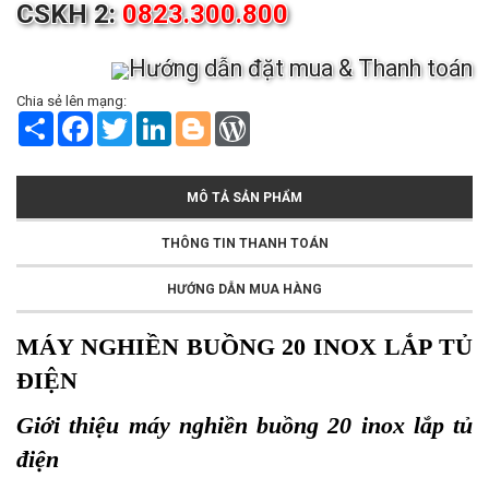
CSKH 2:
0823.300.800
Hướng dẫn đặt mua & Thanh toán
Chia sẻ lên mạng:
S
F
T
L
B
W
h
a
w
i
l
o
a
c
i
n
o
r
r
e
t
k
g
d
e
b
t
e
g
P
MÔ TẢ SẢN PHẨM
o
e
d
e
r
o
r
I
r
e
k
n
s
THÔNG TIN THANH TOÁN
s
HƯỚNG DẪN MUA HÀNG
MÁY NGHIỀN BUỒNG 20 INOX LẮP TỦ
ĐIỆN
Giới thiệu máy nghiền buồng 20 inox lắp tủ
điện